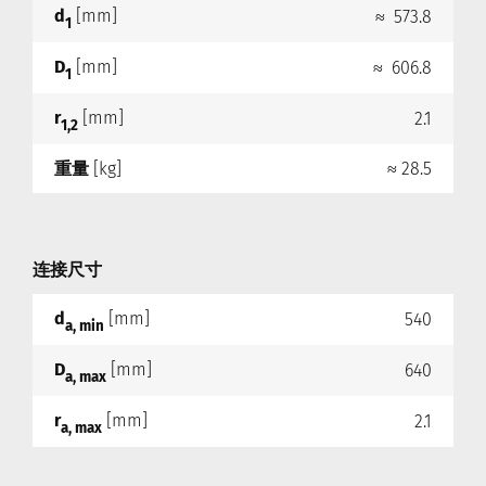
d
[mm]
≈ 573.8
1
D
[mm]
≈ 606.8
1
r
[mm]
2.1
1,2
重量
[kg]
≈ 28.5
连接尺寸
d
[mm]
540
a, min
D
[mm]
640
a, max
r
[mm]
2.1
a, max