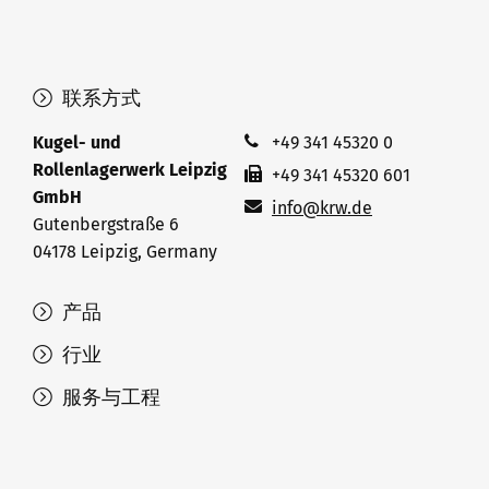
联系方式
Kugel- und
+49 341 45320 0
Rollenlagerwerk Leipzig
+49 341 45320 601
GmbH
info@krw.de
Gutenbergstraße 6
04178 Leipzig, Germany
产品
行业
服务与工程