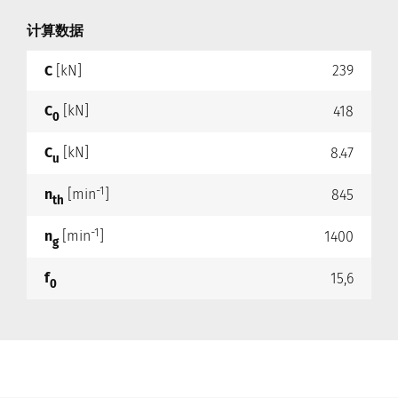
计算数据
C
[kN]
239
C
[kN]
418
0
C
[kN]
8.47
u
-1
n
[min
]
845
th
-1
n
[min
]
1400
g
f
15,6
0