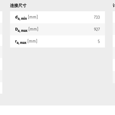
连接尺寸
d
[mm]
733
a, min
D
[mm]
927
a, max
r
[mm]
5
a, max