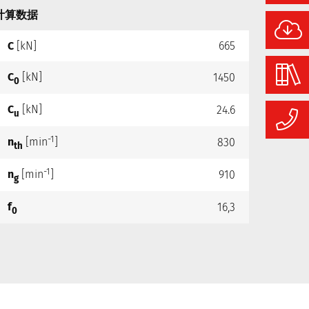
计算数据
C
[kN]
665
C
[kN]
1450
0
C
[kN]
24.6
u
-1
n
[min
]
830
th
-1
n
[min
]
910
g
f
16,3
0