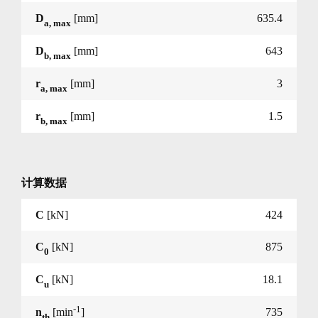
D
[mm]
635.4
a, max
D
[mm]
643
b, max
r
[mm]
3
a, max
r
[mm]
1.5
b, max
计算数据
C
[kN]
424
C
[kN]
875
0
C
[kN]
18.1
u
-1
n
[min
]
735
th