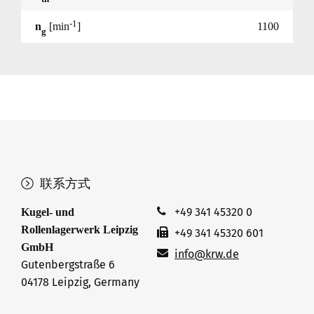
-1
n
[min
]
1100
g
联系方式
+49 341 45320 0
Kugel- und
Rollenlagerwerk Leipzig
+49 341 45320 601
GmbH
info@krw.de
Gutenbergstraße 6
04178 Leipzig, Germany