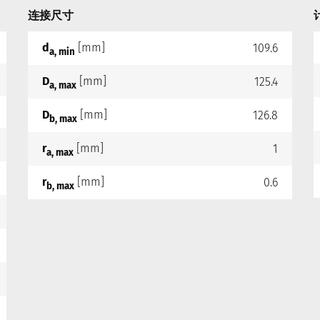
连接尺寸
d
[mm]
109.6
a, min
D
[mm]
125.4
a, max
D
[mm]
126.8
b, max
r
[mm]
1
a, max
r
[mm]
0.6
b, max