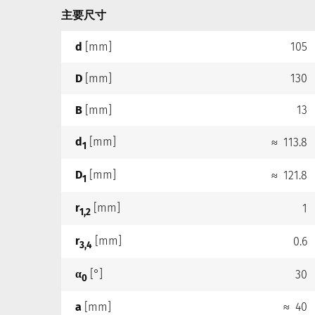
主要尺寸
d
[mm]
105
D
[mm]
130
B
[mm]
13
d
[mm]
≈ 113.8
1
D
[mm]
≈ 121.8
1
r
[mm]
1
1,2
r
[mm]
0.6
3,4
α
[°]
30
0
a
[mm]
≈ 40