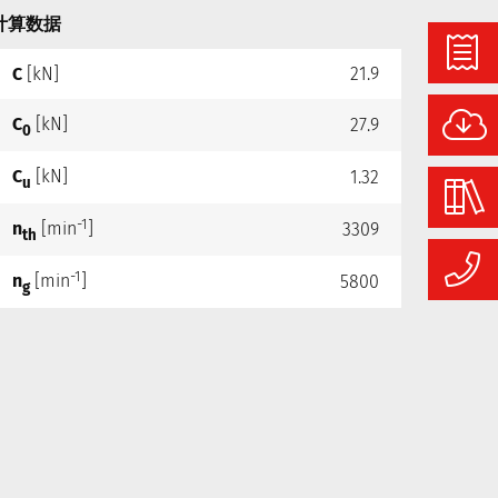
计算数据
C
[kN]
21.9
C
[kN]
27.9
0
C
[kN]
1.32
u
-1
n
[min
]
3309
th
-1
n
[min
]
5800
g