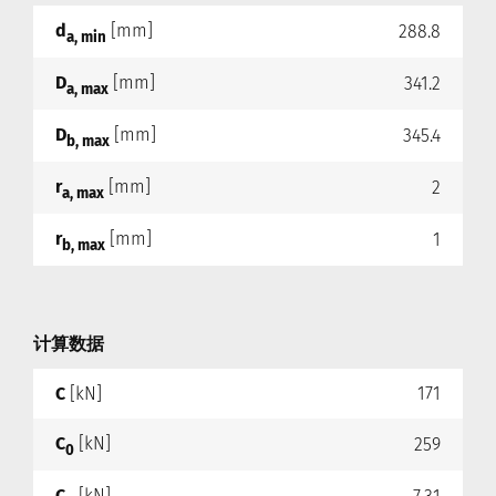
d
[mm]
288.8
a, min
D
[mm]
341.2
a, max
D
[mm]
345.4
b, max
r
[mm]
2
a, max
r
[mm]
1
b, max
计算数据
C
[kN]
171
C
[kN]
259
0
C
[kN]