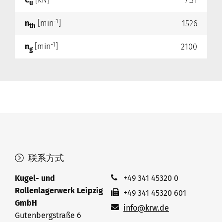
7.31
u
-1
n
[min
]
1526
th
-1
n
[min
]
2100
g
联系方式
Kugel- und
+49 341 45320 0
Rollenlagerwerk Leipzig
+49 341 45320 601
GmbH
info@krw.de
Gutenbergstraße 6