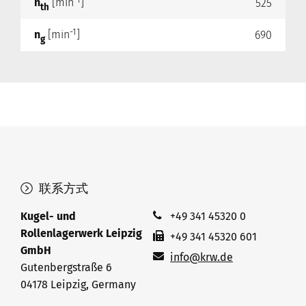
-1
n
[min
]
525
th
-1
n
[min
]
690
g
联系方式
Kugel- und
+49 341 45320 0
Rollenlagerwerk Leipzig
+49 341 45320 601
GmbH
info@krw.de
Gutenbergstraße 6
04178 Leipzig, Germany