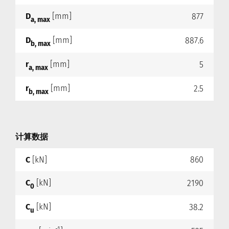
D
[mm]
877
a, max
D
[mm]
887.6
b, max
r
[mm]
5
a, max
r
[mm]
2.5
b, max
计算数据
C
[kN]
860
C
[kN]
2190
0
C
[kN]
38.2
u