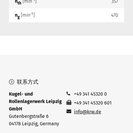
-1
n
[min
]
357
th
-1
n
[min
]
470
g
联系方式
Kugel- und
+49 341 45320 0
Rollenlagerwerk Leipzig
+49 341 45320 601
GmbH
info@krw.de
Gutenbergstraße 6
04178 Leipzig, Germany