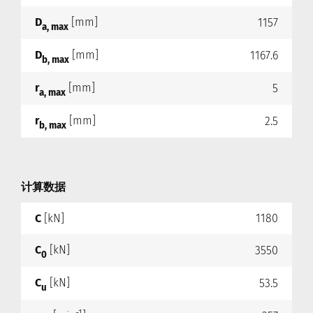
D
[mm]
1157
a, max
D
[mm]
1167.6
b, max
r
[mm]
5
a, max
r
[mm]
2.5
b, max
计算数据
C
[kN]
1180
C
[kN]
3550
0
C
[kN]
53.5
u