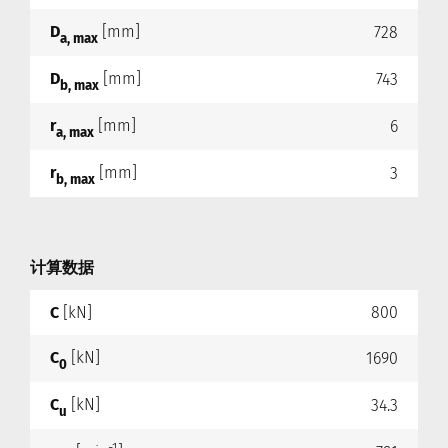
D
[mm]
728
a, max
D
[mm]
743
b, max
r
[mm]
6
a, max
r
[mm]
3
b, max
计算数据
C
[kN]
800
C
[kN]
1690
0
C
[kN]
34.3
u