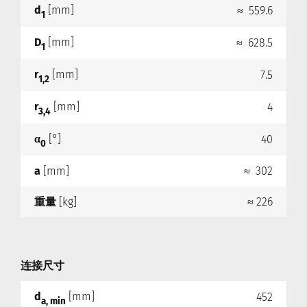
d
[mm]
≈ 559.6
1
D
[mm]
≈ 628.5
1
r
[mm]
7.5
1,2
r
[mm]
4
3,4
α
[°]
40
0
a
[mm]
≈ 302
重量
[kg]
≈ 226
连接尺寸
d
[mm]
452
a, min