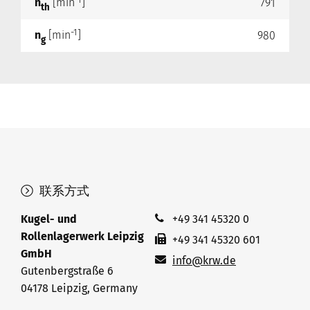
-1
n
[min
]
791
th
-1
n
[min
]
980
g
联系方式
Kugel- und
+49 341 45320 0
Rollenlagerwerk Leipzig
+49 341 45320 601
GmbH
info@krw.de
Gutenbergstraße 6
04178 Leipzig, Germany