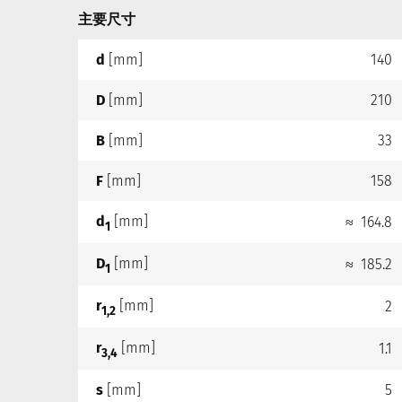
主要尺寸
d
[mm]
140
D
[mm]
210
B
[mm]
33
F
[mm]
158
d
[mm]
≈ 164.8
1
D
[mm]
≈ 185.2
1
r
[mm]
2
1,2
r
[mm]
1.1
3,4
s
[mm]
5