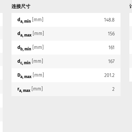
连接尺寸
d
[mm]
148.8
a, min
d
[mm]
156
a, max
d
[mm]
161
b, min
d
[mm]
167
c, min
D
[mm]
201.2
a, max
r
[mm]
2
a, max