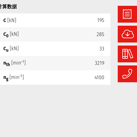
计算数据
C
[kN]
195
C
[kN]
285
0
C
[kN]
33
u
-1
n
[min
]
3219
th
-1
n
[min
]
4100
g