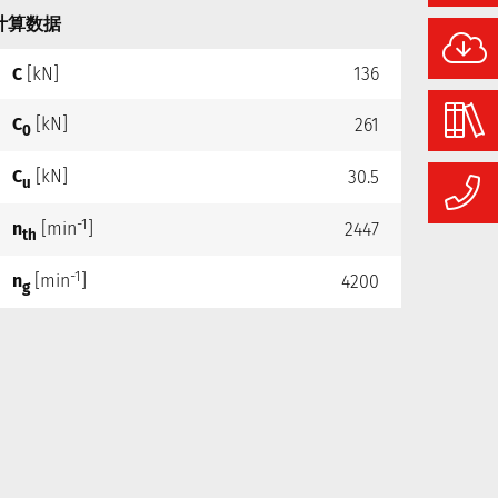
计算数据
C
[kN]
136
C
[kN]
261
0
C
[kN]
30.5
u
-1
n
[min
]
2447
th
-1
n
[min
]
4200
g