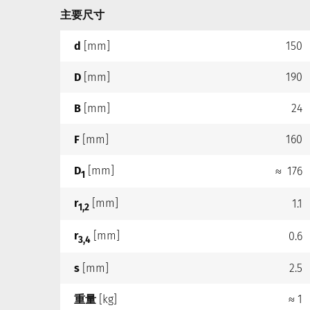
主要尺寸
d
[mm]
150
D
[mm]
190
B
[mm]
24
F
[mm]
160
D
[mm]
≈ 176
1
r
[mm]
1.1
1,2
r
[mm]
0.6
3,4
s
[mm]
2.5
重量
[kg]
≈ 1