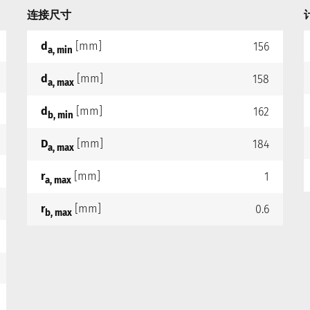
连接尺寸
d
[mm]
156
a, min
d
[mm]
158
a, max
d
[mm]
162
b, min
D
[mm]
184
a, max
r
[mm]
1
a, max
r
[mm]
0.6
b, max