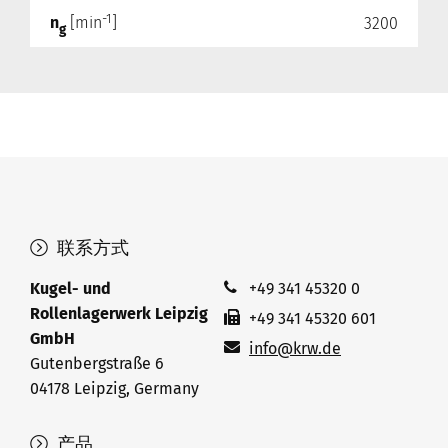
-1
n
[min
]
3200
g
联系方式
Kugel- und
+49 341 45320 0
Rollenlagerwerk Leipzig
+49 341 45320 601
GmbH
info@krw.de
Gutenbergstraße 6
04178 Leipzig, Germany
产品