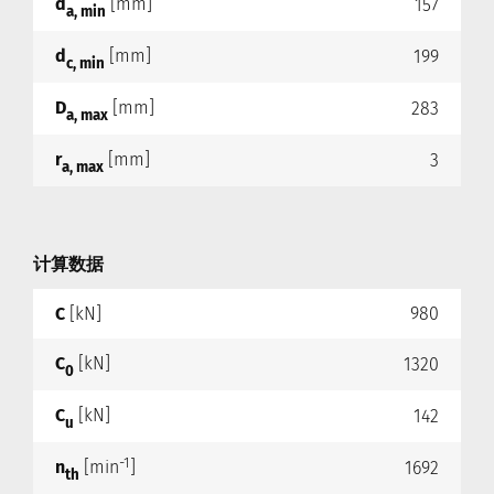
d
[mm]
157
a, min
d
[mm]
199
c, min
D
[mm]
283
a, max
r
[mm]
3
a, max
计算数据
C
[kN]
980
C
[kN]
1320
0
C
[kN]
142
u
-1
n
[min
]
1692
th