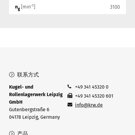
-1
n
[min
]
3100
g
联系方式
Kugel- und
+49 341 45320 0
Rollenlagerwerk Leipzig
+49 341 45320 601
GmbH
info@krw.de
Gutenbergstraße 6
04178 Leipzig, Germany
产品