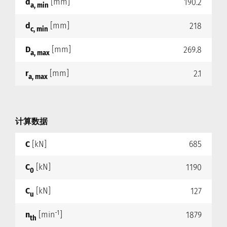
d
[mm]
190.2
a, min
d
[mm]
218
c, min
D
[mm]
269.8
a, max
r
[mm]
2.1
a, max
计算数据
C
[kN]
685
C
[kN]
1190
0
C
[kN]
127
u
-1
n
[min
]
1879
th