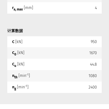
r
[mm]
4
a, max
计算数据
C
[kN]
950
C
[kN]
1670
0
C
[kN]
44.8
u
-1
n
[min
]
1080
th
-1
n
[min
]
2400
g