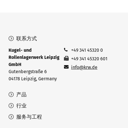
联系方式
Kugel- und
+49 341 45320 0
Rollenlagerwerk Leipzig
+49 341 45320 601
GmbH
info@krw.de
Gutenbergstraße 6
04178 Leipzig, Germany
产品
行业
服务与工程