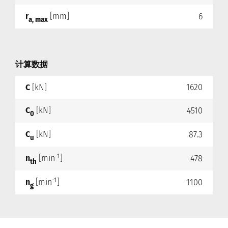
r
[mm]
6
a, max
计算数据
C
[kN]
1620
C
[kN]
4510
0
C
[kN]
87.3
u
-1
n
[min
]
478
th
-1
n
[min
]
1100
g