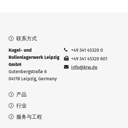
联系方式
Kugel- und
+49 341 45320 0
Rollenlagerwerk Leipzig
+49 341 45320 601
GmbH
info@krw.de
Gutenbergstraße 6
04178 Leipzig, Germany
产品
行业
服务与工程