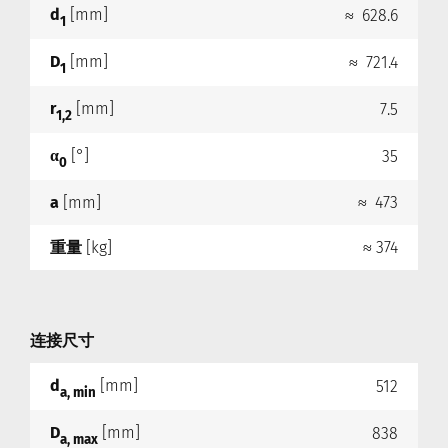
d
[mm]
≈ 628.6
1
D
[mm]
≈ 721.4
1
r
[mm]
7.5
1,2
α
[°]
35
0
a
[mm]
≈ 473
重量
[kg]
≈ 374
连接尺寸
d
[mm]
512
a, min
D
[mm]
838
a, max