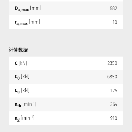
D
[mm]
982
a, max
r
[mm]
10
a, max
计算数据
C
[kN]
2350
C
[kN]
6850
0
C
[kN]
125
u
-1
n
[min
]
364
th
-1
n
[min
]
910
g