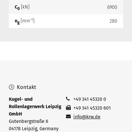
C
[kN]
6900
0
-1
n
[min
]
280
g
Kontakt
Kugel- und
+49 341 45320 0
Rollenlagerwerk Leipzig
+49 341 45320 601
GmbH
info@krw.de
Gutenbergstraße 6
04178 Leipzig, Germany