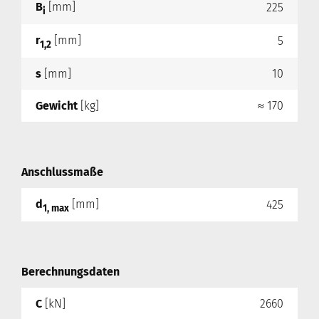
B
[mm]
225
i
r
[mm]
5
1,2
s
[mm]
10
Gewicht
[kg]
≈ 170
Anschlussmaße
d
[mm]
425
1, max
Berechnungsdaten
C
[kN]
2660