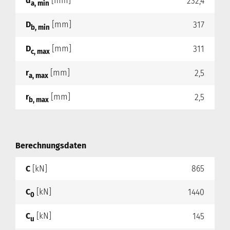
d
[mm]
232,4
a, min
D
[mm]
317
b, min
D
[mm]
311
c, max
r
[mm]
2,5
a, max
r
[mm]
2,5
b, max
Berechnungsdaten
C
[kN]
865
C
[kN]
1440
0
C
[kN]
145
u