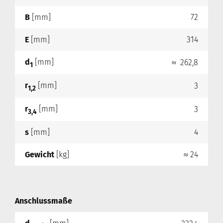
B
[mm]
72
E
[mm]
314
d
[mm]
≈ 262,8
1
r
[mm]
3
1,2
r
[mm]
3
3,4
s
[mm]
4
Gewicht
[kg]
≈ 24
Anschlussmaße