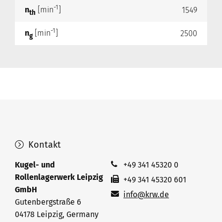
-1
n
[min
]
1549
th
-1
n
[min
]
2500
g
Kontakt
Kugel- und
+49 341 45320 0
Rollenlagerwerk Leipzig
+49 341 45320 601
GmbH
info@krw.de
Gutenbergstraße 6
04178 Leipzig, Germany