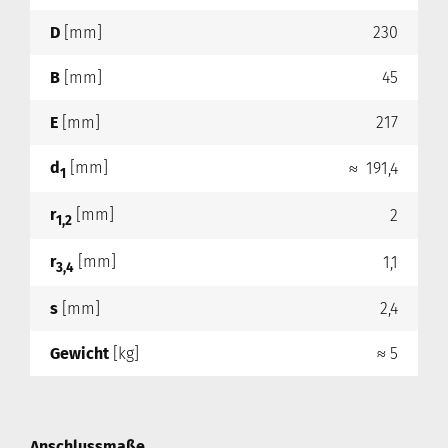
D
[mm]
230
B
[mm]
45
E
[mm]
217
d
[mm]
≈ 191,4
1
r
[mm]
2
1,2
r
[mm]
1,1
3,4
s
[mm]
2,4
Gewicht
[kg]
≈ 5
Anschlussmaße