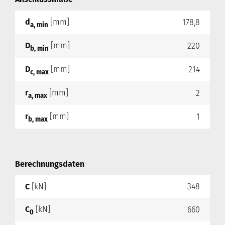
d
[mm]
178,8
a, min
D
[mm]
220
b, min
D
[mm]
214
c, max
r
[mm]
2
a, max
r
[mm]
1
b, max
Berechnungsdaten
C
[kN]
348
C
[kN]
660
0