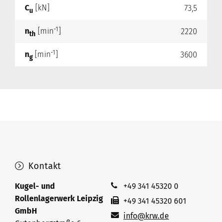
C
[kN]
73,5
u
-1
n
[min
]
2220
th
-1
n
[min
]
3600
g
Kontakt
Kugel- und
+49 341 45320 0
Rollenlagerwerk Leipzig
+49 341 45320 601
GmbH
info@krw.de