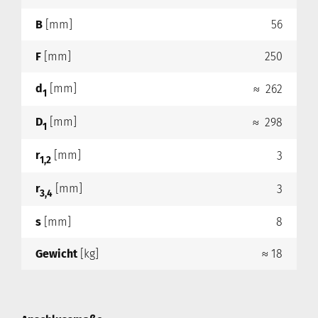
B
[mm]
56
F
[mm]
250
d
[mm]
≈ 262
1
D
[mm]
≈ 298
1
r
[mm]
3
1,2
r
[mm]
3
3,4
s
[mm]
8
Gewicht
[kg]
≈ 18