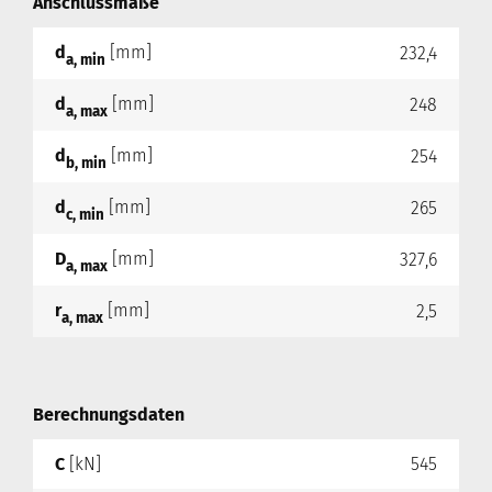
Anschlussmaße
d
[mm]
232,4
a, min
d
[mm]
248
a, max
d
[mm]
254
b, min
d
[mm]
265
c, min
D
[mm]
327,6
a, max
r
[mm]
2,5
a, max
Berechnungsdaten
C
[kN]
545