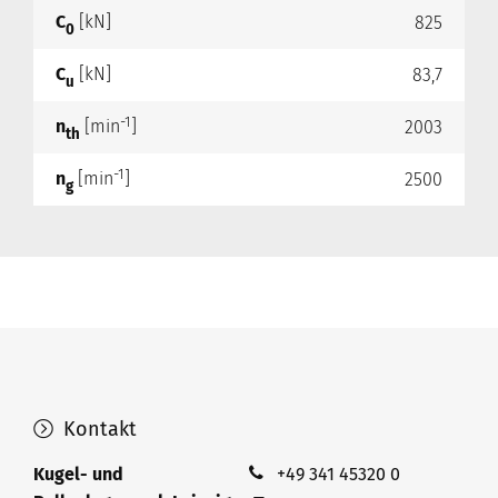
C
[kN]
825
0
C
[kN]
83,7
u
-1
n
[min
]
2003
th
-1
n
[min
]
2500
g
Kontakt
Kugel- und
+49 341 45320 0