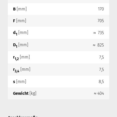
B
[mm]
170
F
[mm]
705
d
[mm]
≈ 735
1
D
[mm]
≈ 825
1
r
[mm]
7,5
1,2
r
[mm]
7,5
3,4
s
[mm]
8,5
Gewicht
[kg]
≈ 404