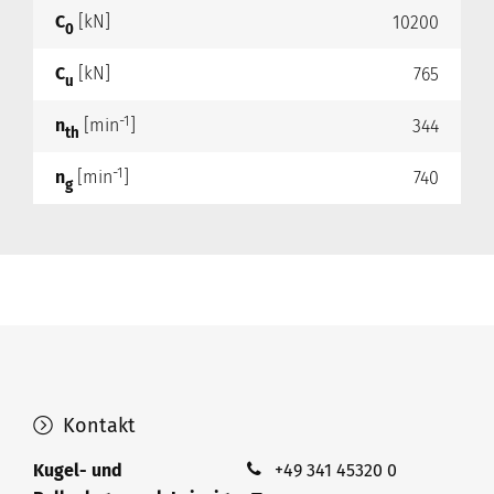
C
[kN]
10200
0
C
[kN]
765
u
-1
n
[min
]
344
th
-1
n
[min
]
740
g
Kontakt
Kugel- und
+49 341 45320 0