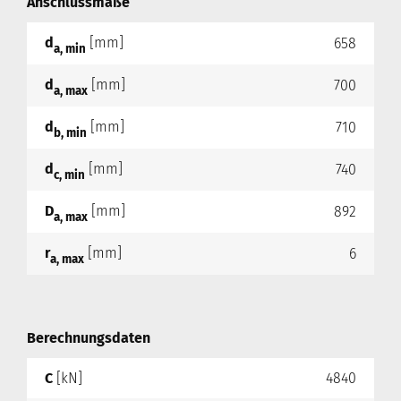
Anschlussmaße
d
[mm]
658
a, min
d
[mm]
700
a, max
d
[mm]
710
b, min
d
[mm]
740
c, min
D
[mm]
892
a, max
r
[mm]
6
a, max
Berechnungsdaten
C
[kN]
4840