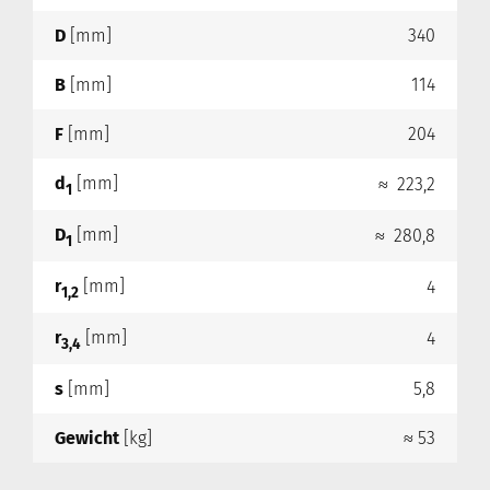
D
[mm]
340
B
[mm]
114
F
[mm]
204
d
[mm]
≈ 223,2
1
D
[mm]
≈ 280,8
1
r
[mm]
4
1,2
r
[mm]
4
3,4
s
[mm]
5,8
Gewicht
[kg]
≈ 53