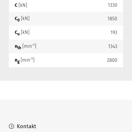
C
[kN]
1330
C
[kN]
1850
0
C
[kN]
193
u
-1
n
[min
]
1343
th
-1
n
[min
]
2800
g
Kontakt