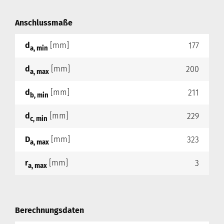
Anschlussmaße
d
[mm]
177
a, min
d
[mm]
200
a, max
d
[mm]
211
b, min
d
[mm]
229
c, min
D
[mm]
323
a, max
r
[mm]
3
a, max
Berechnungsdaten