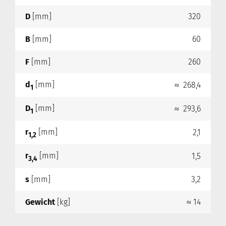
D
[mm]
320
B
[mm]
60
F
[mm]
260
d
[mm]
≈ 268,4
1
D
[mm]
≈ 293,6
1
r
[mm]
2,1
1,2
r
[mm]
1,5
3,4
s
[mm]
3,2
Gewicht
[kg]
≈ 14