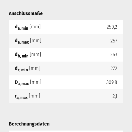
Anschlussmaße
d
[mm]
250,2
a, min
d
[mm]
257
a, max
d
[mm]
263
b, min
d
[mm]
272
c, min
D
[mm]
309,8
a, max
r
[mm]
2,1
a, max
Berechnungsdaten