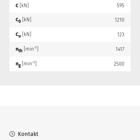
C
[kN]
595
C
[kN]
1210
0
C
[kN]
123
u
-1
n
[min
]
1417
th
-1
n
[min
]
2500
g
Kontakt