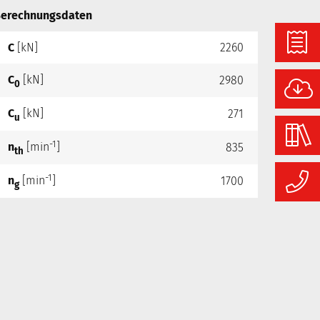
erechnungsdaten
C
[kN]
2260
C
[kN]
2980
0
C
[kN]
271
u
-1
n
[min
]
835
th
-1
n
[min
]
1700
g