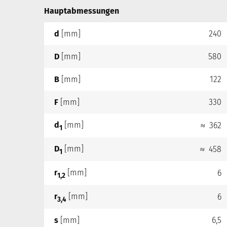
Hauptabmessungen
d
[mm]
240
D
[mm]
580
B
[mm]
122
F
[mm]
330
d
[mm]
≈ 362
1
D
[mm]
≈ 458
1
r
[mm]
6
1,2
r
[mm]
6
3,4
s
[mm]
6,5