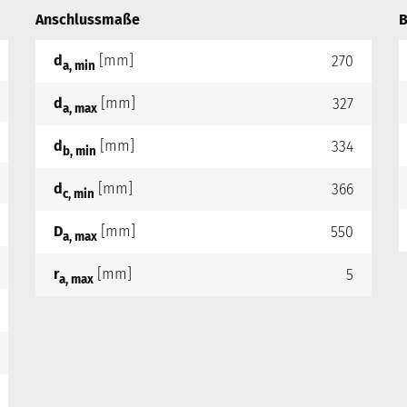
Anschlussmaße
B
d
[mm]
270
a, min
d
[mm]
327
a, max
d
[mm]
334
b, min
d
[mm]
366
c, min
D
[mm]
550
a, max
r
[mm]
5
a, max