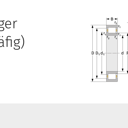
ger
äfig)