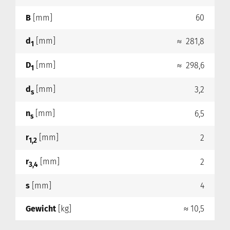
B
[mm]
60
d
[mm]
≈ 281,8
1
D
[mm]
≈ 298,6
1
d
[mm]
3,2
s
n
[mm]
6,5
s
r
[mm]
2
1,2
r
[mm]
2
3,4
s
[mm]
4
Gewicht
[kg]
≈ 10,5