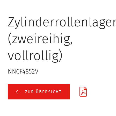
Zylinderrollenlage
(zweireihig,
vollrollig)
NNCF4852V
ZUR ÜBERSICHT