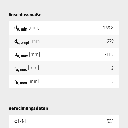
Anschlussmaße
d
[mm]
268,8
a, min
d
[mm]
279
c, empf
D
[mm]
311,2
a, max
r
[mm]
2
a, max
r
[mm]
2
b, max
Berechnungsdaten
C
[kN]
535