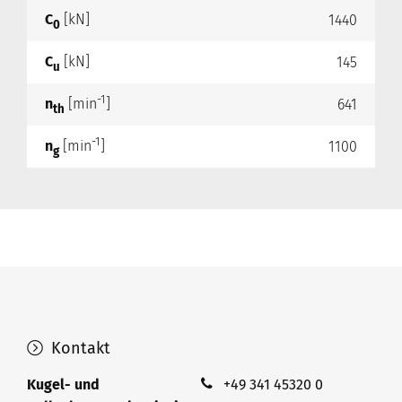
C
[kN]
1440
0
C
[kN]
145
u
-1
n
[min
]
641
th
-1
n
[min
]
1100
g
Kontakt
Kugel- und
+49 341 45320 0