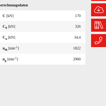
erechnungsdaten
C
[kN]
170
C
[kN]
326
0
C
[kN]
34,4
u
-1
n
[min
]
1822
th
-1
n
[min
]
2900
g