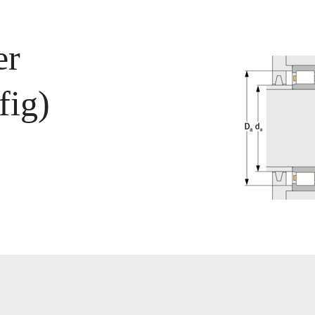
er
fig)