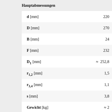
Hauptabmessungen
d
[mm]
220
D
[mm]
270
B
[mm]
24
F
[mm]
232
D
[mm]
≈ 252,8
1
r
[mm]
1,5
1,2
r
[mm]
1,1
3,4
s
[mm]
3,8
Gewicht
[kg]
≈ 2