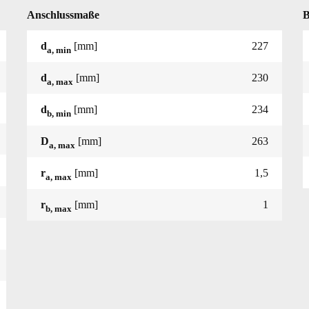
Anschlussmaße
B
d
[mm]
227
a, min
d
[mm]
230
a, max
d
[mm]
234
b, min
D
[mm]
263
a, max
r
[mm]
1,5
a, max
r
[mm]
1
b, max