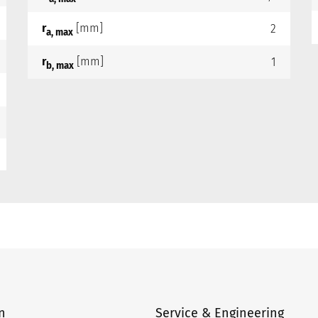
r
[mm]
2
a, max
r
[mm]
1
b, max
n
Service & Engineering