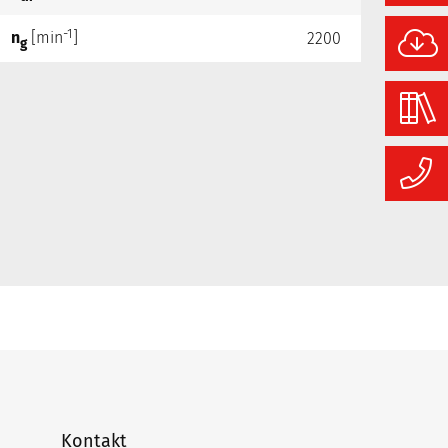
-1
n
[min
]
2200
g
Kontakt