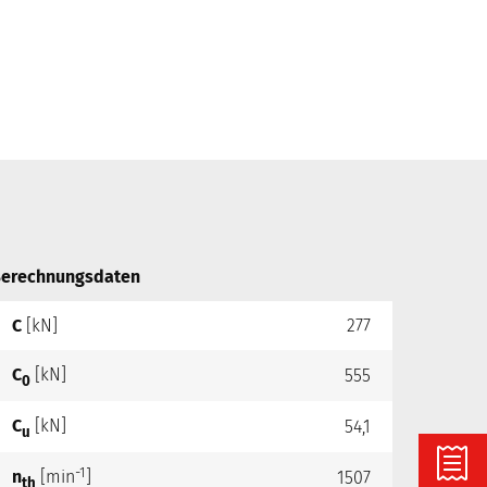
erechnungsdaten
C
[kN]
277
C
[kN]
555
0
C
[kN]
54,1
u
-1
n
[min
]
1507
th