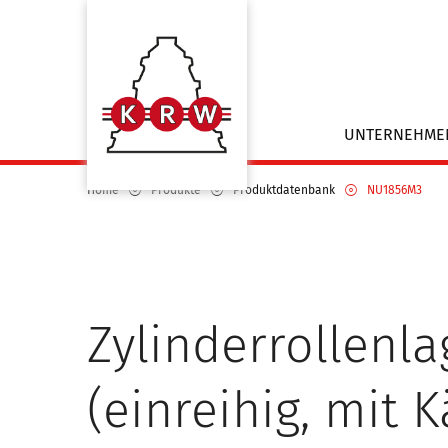
UNTERNEHM
Home
Produkte
Produktdatenbank
NU1856M3
Zylinderrollenla
(einreihig, mit K