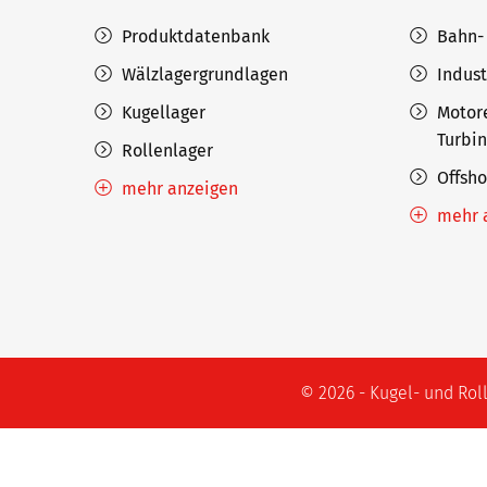
Produktdatenbank
Bahn-
Wälzlagergrundlagen
Indust
Kugellager
Motor
Turbi
Rollenlager
Offsh
mehr anzeigen
mehr 
© 2026 - Kugel- und Ro