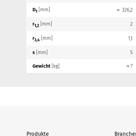
D
[mm]
≈ 326,2
1
r
[mm]
2
1,2
r
[mm]
1,1
3,4
s
[mm]
5
Gewicht
[kg]
≈ 7
Produkte
Branche