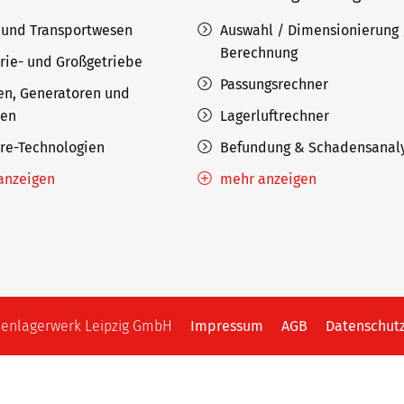
 und Transportwesen
Auswahl / Dimensionierung 
Berechnung
rie- und Großgetriebe
Passungsrechner
en, Generatoren und
nen
Lagerluftrechner
ore-Technologien
Befundung & Schadensanal
anzeigen
mehr anzeigen
llenlagerwerk Leipzig GmbH
Impressum
AGB
Datenschut