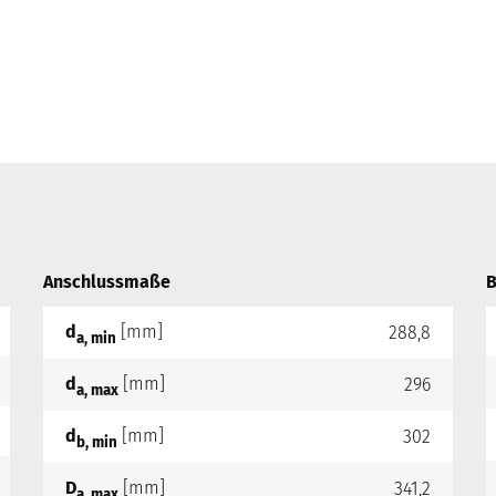
Anschlussmaße
B
d
[mm]
288,8
a, min
d
[mm]
296
a, max
d
[mm]
302
b, min
D
[mm]
341,2
a, max