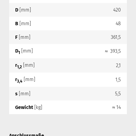
D
[mm]
420
B
[mm]
48
F
[mm]
361,5
D
[mm]
≈ 393,5
1
r
[mm]
2,1
1,2
r
[mm]
1,5
3,4
s
[mm]
5,5
Gewicht
[kg]
≈ 14
Anschlussmaße