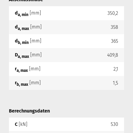
d
[mm]
350,2
a, min
d
[mm]
358
a, max
d
[mm]
365
b, min
D
[mm]
409,8
a, max
r
[mm]
2,1
a, max
r
[mm]
1,5
b, max
Berechnungsdaten
C
[kN]
530