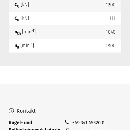
C
[kN]
1200
0
C
[kN]
111
u
-1
n
[min
]
1040
th
-1
n
[min
]
1800
g
Kontakt
Kugel- und
+49 341 45320 0
Rollenlagerwerk Leipzig