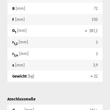
B
[mm]
72
F
[mm]
330
D
[mm]
≈ 381,2
1
r
[mm]
3
1,2
r
[mm]
3
3,4
s
[mm]
3,9
Gewicht
[kg]
≈ 32
Anschlussmaße