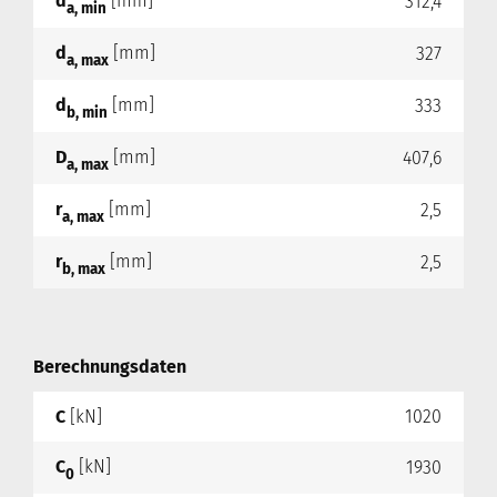
d
[mm]
312,4
a, min
d
[mm]
327
a, max
d
[mm]
333
b, min
D
[mm]
407,6
a, max
r
[mm]
2,5
a, max
r
[mm]
2,5
b, max
Berechnungsdaten
C
[kN]
1020
C
[kN]
1930
0