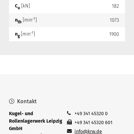
C
[kN]
182
u
-1
n
[min
]
1073
th
-1
n
[min
]
1900
g
Kontakt
Kugel- und
+49 341 45320 0
Rollenlagerwerk Leipzig
+49 341 45320 601
GmbH
info@krw.de