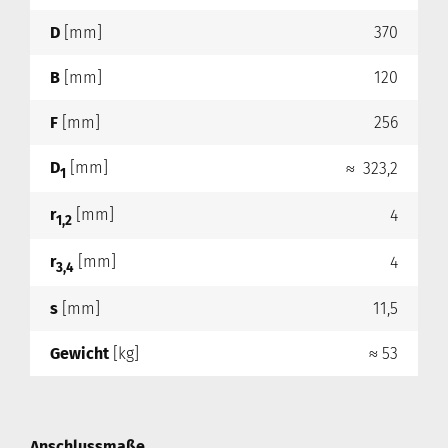
D
[mm]
370
B
[mm]
120
F
[mm]
256
D
[mm]
≈ 323,2
1
r
[mm]
4
1,2
r
[mm]
4
3,4
s
[mm]
11,5
Gewicht
[kg]
≈ 53
Anschlussmaße