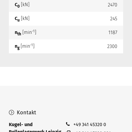
C
[kN]
2470
0
C
[kN]
245
u
-1
n
[min
]
1187
th
-1
n
[min
]
2300
g
Kontakt
Kugel- und
+49 341 45320 0
Rollenlagerwerk Leipzig