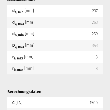
d
[mm]
237
a, min
d
[mm]
253
a, max
d
[mm]
259
b, min
D
[mm]
353
a, max
r
[mm]
3
a, max
r
[mm]
3
b, max
Berechnungsdaten
C
[kN]
1500