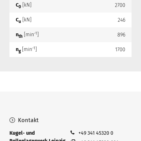
C
[kN]
2700
0
C
[kN]
246
u
-1
n
[min
]
896
th
-1
n
[min
]
1700
g
Kontakt
Kugel- und
+49 341 45320 0
Rollenlagerwerk Leipzig