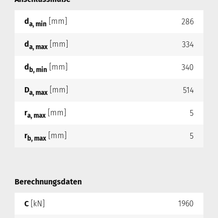
d
[mm]
286
a, min
d
[mm]
334
a, max
d
[mm]
340
b, min
D
[mm]
514
a, max
r
[mm]
5
a, max
r
[mm]
5
b, max
Berechnungsdaten
C
[kN]
1960