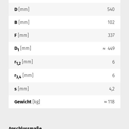
D
[mm]
540
B
[mm]
102
F
[mm]
337
D
[mm]
≈ 449
1
r
[mm]
6
1,2
r
[mm]
6
3,4
s
[mm]
4,2
Gewicht
[kg]
≈ 118
Anschlussmaße