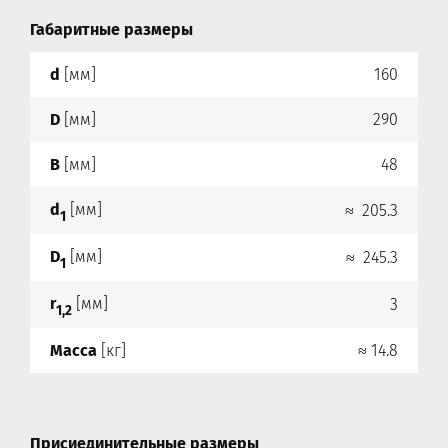
Габаритные размеры
d
[мм]
160
D
[мм]
290
B
[мм]
48
d
[мм]
≈ 205.3
1
D
[мм]
≈ 245.3
1
r
[мм]
3
1,2
Масса
[кг]
≈ 14.8
Присиединительные размеры