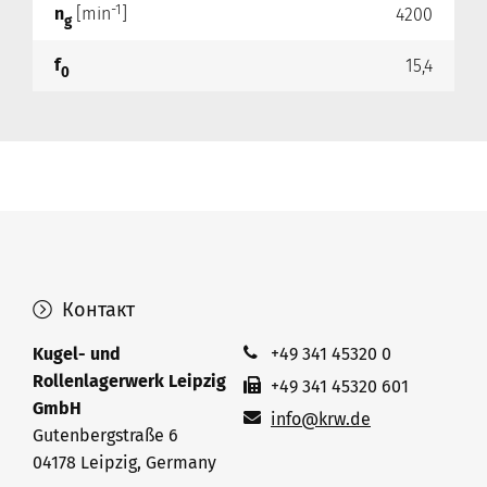
-1
n
[min
]
4200
g
f
15,4
0
Контакт
Kugel- und
+49 341 45320 0
Rollenlagerwerk Leipzig
+49 341 45320 601
GmbH
info@krw.de
Gutenbergstraße 6
04178 Leipzig, Germany