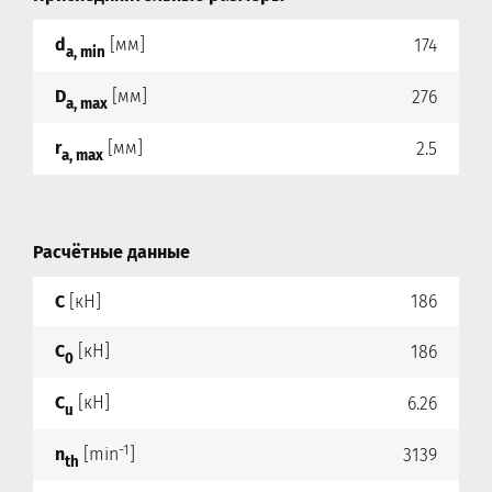
d
[мм]
174
a, min
D
[мм]
276
a, max
r
[мм]
2.5
a, max
Расчётные данные
C
[кН]
186
C
[кН]
186
0
C
[кН]
6.26
u
-1
n
[min
]
3139
th