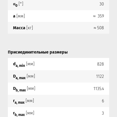
α
[°]
30
0
a
[мм]
≈ 359
Масса
[кг]
≈ 508
Присиединительные размеры
d
[мм]
828
a, min
D
[мм]
1122
a, max
D
[мм]
1135.4
b, max
r
[мм]
6
a, max
r
[мм]
3
b, max