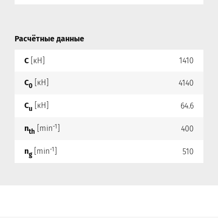
Расчётные данные
C
[кН]
1410
C
[кН]
4140
0
C
[кН]
64.6
u
-1
n
[min
]
400
th
-1
n
[min
]
510
g