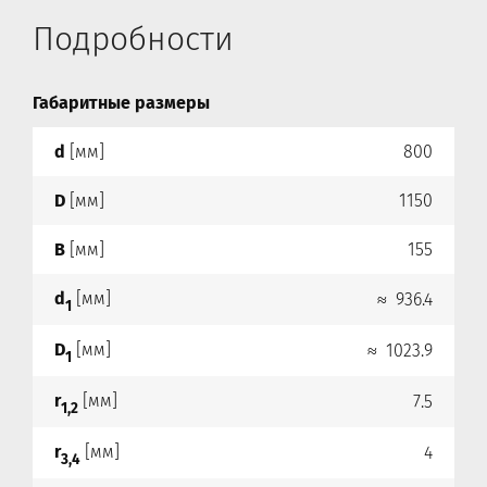
Подробности
Габаритные размеры
d
[мм]
800
D
[мм]
1150
B
[мм]
155
d
[мм]
≈ 936.4
1
D
[мм]
≈ 1023.9
1
r
[мм]
7.5
1,2
r
[мм]
4
3,4