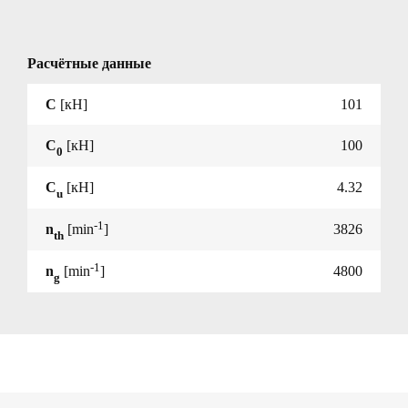
Расчётные данные
C
[кН]
101
C
[кН]
100
0
C
[кН]
4.32
u
-1
n
[min
]
3826
th
-1
n
[min
]
4800
g