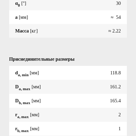
α
[°]
30
0
a
[мм]
≈ 54
Масса
[кг]
≈ 2.22
Присиединительные размеры
d
[мм]
118.8
a, min
D
[мм]
161.2
a, max
D
[мм]
165.4
b, max
r
[мм]
2
a, max
r
[мм]
1
b, max