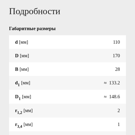
Подробности
Габаритные размеры
d
[мм]
110
D
[мм]
170
B
[мм]
28
d
[мм]
≈ 133.2
1
D
[мм]
≈ 148.6
1
r
[мм]
2
1,2
r
[мм]
1
3,4