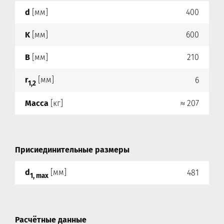
d
[мм]
400
K
[мм]
600
B
[мм]
210
r
[мм]
6
1,2
Масса
[кг]
≈ 207
Присиединительные размеры
d
[мм]
481
1, max
Расчётные данные