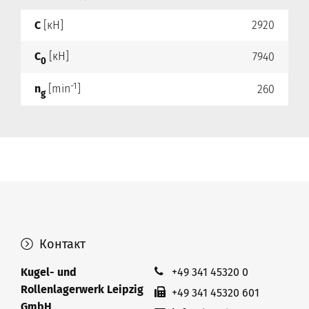
C
[кН]
2920
C
[кН]
7940
0
-1
n
[min
]
260
g
Контакт
Kugel- und
+49 341 45320 0
Rollenlagerwerk Leipzig
+49 341 45320 601
GmbH