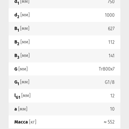
d
[мм]
750
1
d
[мм]
1000
2
B
[мм]
627
1
B
[мм]
112
2
B
[мм]
141
3
G
[мм]
Tr800x7
G
[мм]
G1/8
1
l
[мм]
12
G1
a
[мм]
10
Масса
[кг]
≈ 552