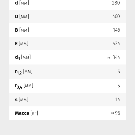
d
[мм]
280
D
[мм]
460
B
[мм]
146
E
[мм]
424
d
[мм]
≈ 344
1
r
[мм]
5
1,2
r
[мм]
5
3,4
s
[мм]
14
Масса
[кг]
≈ 96