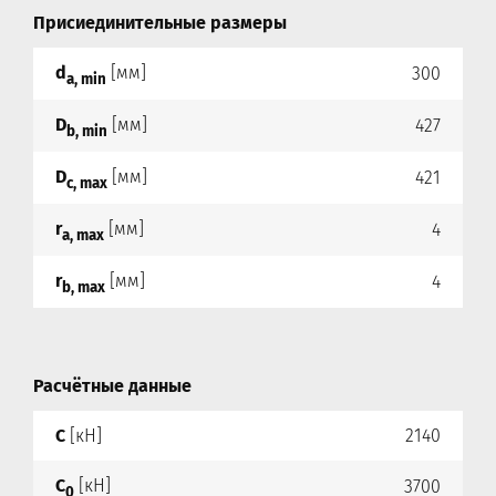
Присиединительные размеры
d
[мм]
300
a, min
D
[мм]
427
b, min
D
[мм]
421
c, max
r
[мм]
4
a, max
r
[мм]
4
b, max
Расчётные данные
C
[кН]
2140
C
[кН]
3700
0