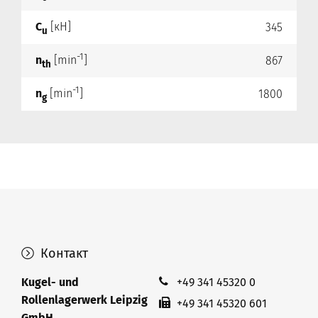
C
[кН]
345
u
-1
n
[min
]
867
th
-1
n
[min
]
1800
g
Контакт
Kugel- und
+49 341 45320 0
Rollenlagerwerk Leipzig
+49 341 45320 601
GmbH