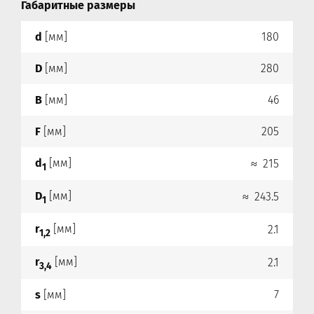
Габаритные размеры
d
[мм]
180
D
[мм]
280
B
[мм]
46
F
[мм]
205
d
[мм]
≈ 215
1
D
[мм]
≈ 243.5
1
r
[мм]
2.1
1,2
r
[мм]
2.1
3,4
s
[мм]
7