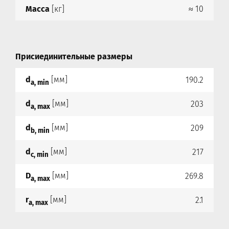
Масса
[кг]
≈ 10
Присиединительные размеры
d
[мм]
190.2
a, min
d
[мм]
203
a, max
d
[мм]
209
b, min
d
[мм]
217
c, min
D
[мм]
269.8
a, max
r
[мм]
2.1
a, max