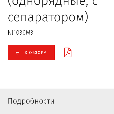
(однорядные, с
сепаратором)
NJ1036M3
К ОБЗОРУ
Подробности