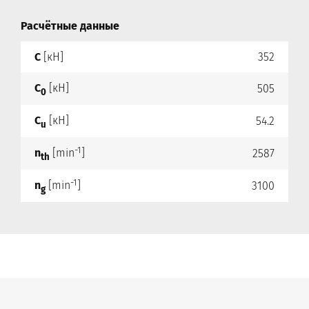
Расчётные данные
C
[кН]
352
C
[кН]
505
0
C
[кН]
54.2
u
-1
n
[min
]
2587
th
-1
n
[min
]
3100
g