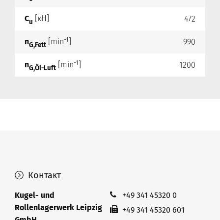
C
[кН]
472
u
-1
n
[min
]
990
G,Fett
-1
n
[min
]
1200
G,Öl-Luft
Контакт
Kugel- und
+49 341 45320 0
Rollenlagerwerk Leipzig
+49 341 45320 601
GmbH