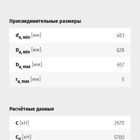
Присиединительные размеры
d
[мм]
483
a, min
D
[мм]
628
a, min
D
[мм]
657
a, max
r
[мм]
5
a, max
Расчётные данные
C
[кН]
2670
C
[кН]
5700
0