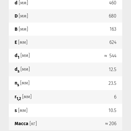
d
[мм]
460
D
[мм]
680
B
[мм]
163
E
[мм]
624
d
[мм]
≈ 544
1
d
[мм]
12.5
s
n
[мм]
23.5
s
r
[мм]
6
1,2
s
[мм]
10.5
Масса
[кг]
≈ 206