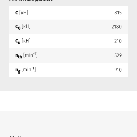
C
[кН]
815
C
[кН]
2180
0
C
[кН]
210
u
-1
n
[min
]
529
th
-1
n
[min
]
910
g