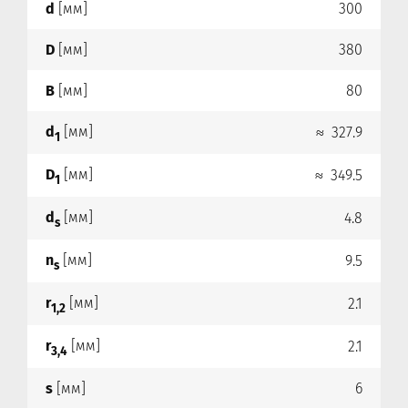
d
[мм]
300
D
[мм]
380
B
[мм]
80
d
[мм]
≈ 327.9
1
D
[мм]
≈ 349.5
1
d
[мм]
4.8
s
n
[мм]
9.5
s
r
[мм]
2.1
1,2
r
[мм]
2.1
3,4
s
[мм]
6