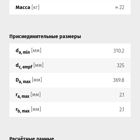
Масса
[кг]
≈ 22
Присиединительные размеры
d
[мм]
310.2
a, min
d
[мм]
325
c, empf
D
[мм]
369.8
a, max
r
[мм]
2.1
a, max
r
[мм]
2.1
b, max
Расчётные данные