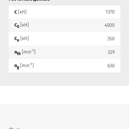
C
[кН]
1370
C
[кН]
4000
0
C
[кН]
350
u
-1
n
[min
]
329
th
-1
n
[min
]
630
g