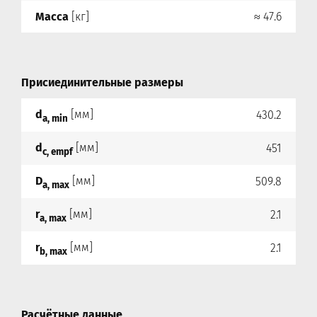
Масса
[кг]
≈ 47.6
Присиединительные размеры
d
[мм]
430.2
a, min
d
[мм]
451
c, empf
D
[мм]
509.8
a, max
r
[мм]
2.1
a, max
r
[мм]
2.1
b, max
Расчётные данные