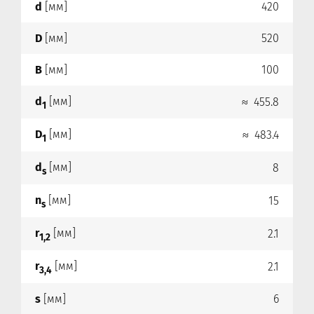
d
[мм]
420
D
[мм]
520
B
[мм]
100
d
[мм]
≈ 455.8
1
D
[мм]
≈ 483.4
1
d
[мм]
8
s
n
[мм]
15
s
r
[мм]
2.1
1,2
r
[мм]
2.1
3,4
s
[мм]
6