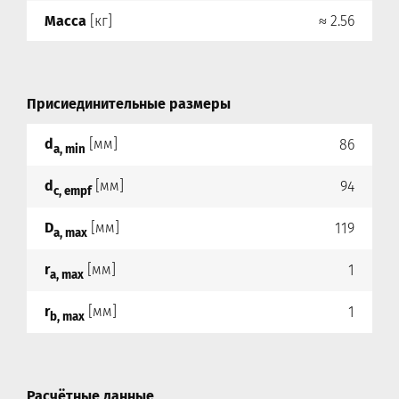
Масса
[кг]
≈ 2.56
Присиединительные размеры
d
[мм]
86
a, min
d
[мм]
94
c, empf
D
[мм]
119
a, max
r
[мм]
1
a, max
r
[мм]
1
b, max
Расчётные данные