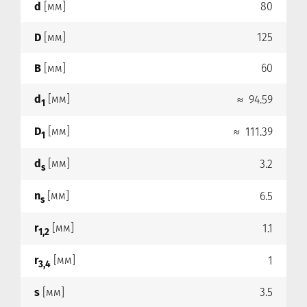
d
[мм]
80
D
[мм]
125
B
[мм]
60
d
[мм]
≈ 94.59
1
D
[мм]
≈ 111.39
1
d
[мм]
3.2
s
n
[мм]
6.5
s
r
[мм]
1.1
1,2
r
[мм]
1
3,4
s
[мм]
3.5