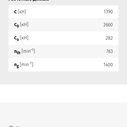
C
[кН]
1390
C
[кН]
2660
0
C
[кН]
282
u
-1
n
[min
]
763
th
-1
n
[min
]
1400
g