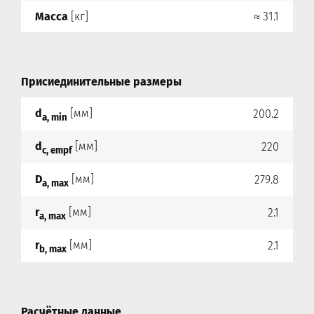
Масса
[кг]
≈ 31.1
Присиединительные размеры
d
[мм]
200.2
a, min
d
[мм]
220
c, empf
D
[мм]
279.8
a, max
r
[мм]
2.1
a, max
r
[мм]
2.1
b, max
Расчётные данные