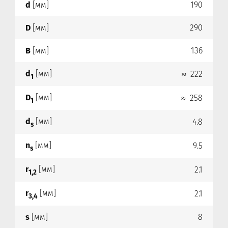
d
[мм]
190
D
[мм]
290
B
[мм]
136
d
[мм]
≈ 222
1
D
[мм]
≈ 258
1
d
[мм]
4.8
s
n
[мм]
9.5
s
r
[мм]
2.1
1,2
r
[мм]
2.1
3,4
s
[мм]
8