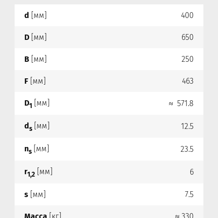
d
[мм]
400
D
[мм]
650
B
[мм]
250
F
[мм]
463
D
[мм]
≈ 571.8
1
d
[мм]
12.5
s
n
[мм]
23.5
s
r
[мм]
6
1,2
s
[мм]
7.5
Масса
[кг]
≈ 330