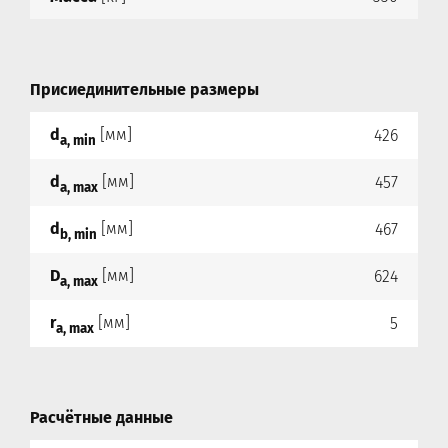
Присиединительные размеры
d
[мм]
426
a, min
d
[мм]
457
a, max
d
[мм]
467
b, min
D
[мм]
624
a, max
r
[мм]
5
a, max
Расчётные данные