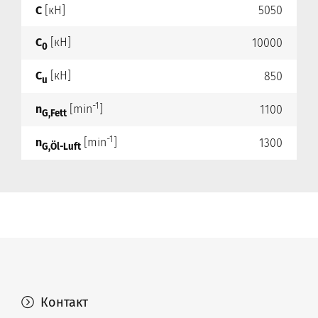
C
[кН]
5050
C
[кН]
10000
0
C
[кН]
850
u
-1
n
[min
]
1100
G,Fett
-1
n
[min
]
1300
G,Öl-Luft
Контакт