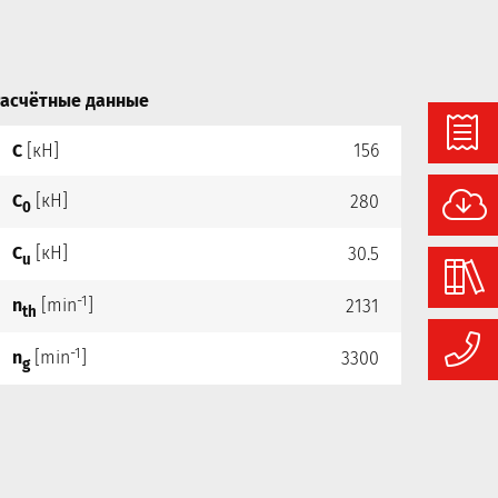
асчётные данные
C
[кН]
156
C
[кН]
280
0
C
[кН]
30.5
u
-1
n
[min
]
2131
th
-1
n
[min
]
3300
g