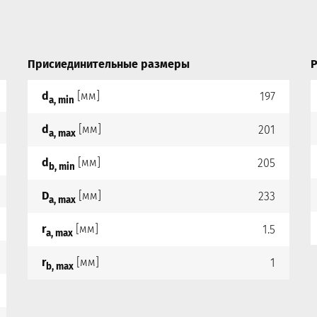
Присиединительные размеры
Р
d
[мм]
197
a, min
d
[мм]
201
a, max
d
[мм]
205
b, min
D
[мм]
233
a, max
r
[мм]
1.5
a, max
r
[мм]
1
b, max