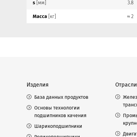
s
[мм]
3.8
Масса
[кг]
≈ 2
Изделия
Отрасли
База данных продуктов
Желез
транс
Основы технологии
подшипников качения
Пром
крупн
Шарикоподшипники
Двига
Роликоподшипники