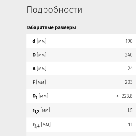
Подробности
Габаритные размеры
d
[мм]
190
D
[мм]
240
B
[мм]
24
F
[мм]
203
D
[мм]
≈ 223.8
1
r
[мм]
1.5
1,2
r
[мм]
1.1
3,4