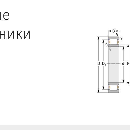
ие
ники