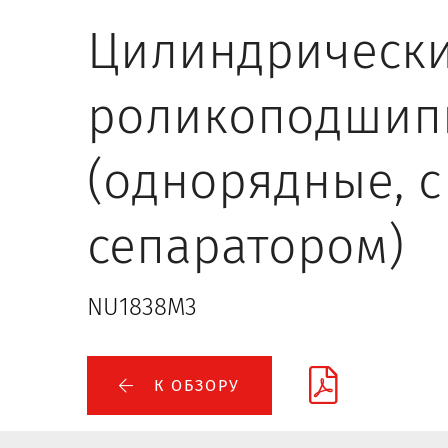
Цилиндрическ
роликоподшип
(однорядные, с
сепаратором)
NU1838M3
К ОБЗОРУ