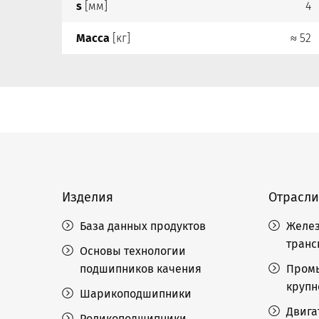
s
[мм]
4
Масса
[кг]
≈ 52
Изделия
Отрасли
База данных продуктов
Желез
транс
Основы технологии
подшипников качения
Пром
крупн
Шарикоподшипники
Двига
Роликоподшипники