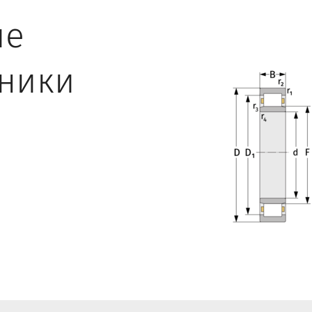
ие
ники