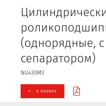
Цилиндрическ
роликоподшип
(однорядные, с
сепаратором)
NU430M3
К ОБЗОРУ