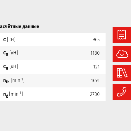
асчётные данные
C
[кН]
965
C
[кН]
1180
0
C
[кН]
121
u
-1
n
[min
]
1691
th
-1
n
[min
]
2700
g