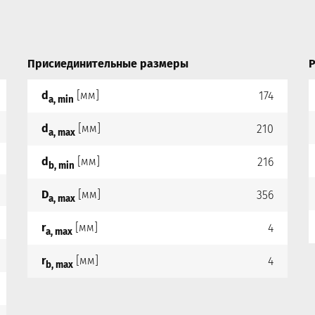
Присиединительные размеры
Р
d
[мм]
174
a, min
d
[мм]
210
a, max
d
[мм]
216
b, min
D
[мм]
356
a, max
r
[мм]
4
a, max
r
[мм]
4
b, max