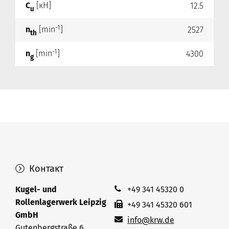
C
[кН]
12.5
u
-1
n
[min
]
2527
th
-1
n
[min
]
4300
g
Контакт
Kugel- und
+49 341 45320 0
Rollenlagerwerk Leipzig
+49 341 45320 601
GmbH
info@krw.de
Gutenbergstraße 6