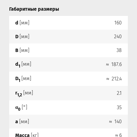
Габаритные размеры
d
[мм]
160
D
[мм]
240
B
[мм]
38
d
[мм]
≈ 187.6
1
D
[мм]
≈ 212.4
1
r
[мм]
2.1
1,2
α
[°]
35
0
a
[мм]
≈ 140
Масса
[кг]
≈ 6