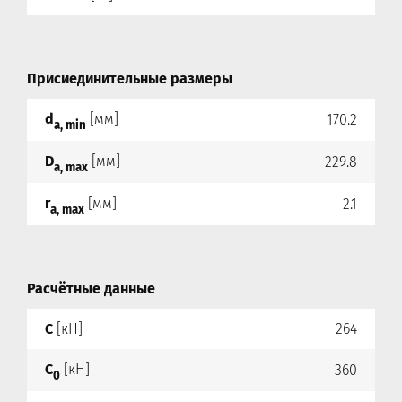
Присиединительные размеры
d
[мм]
170.2
a, min
D
[мм]
229.8
a, max
r
[мм]
2.1
a, max
Расчётные данные
C
[кН]
264
C
[кН]
360
0