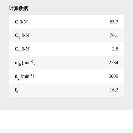
计算数据
C
[kN]
65.7
C
[kN]
76.1
0
C
[kN]
2.8
u
-1
n
[min
]
2734
th
-1
n
[min
]
5000
g
f
16,2
0