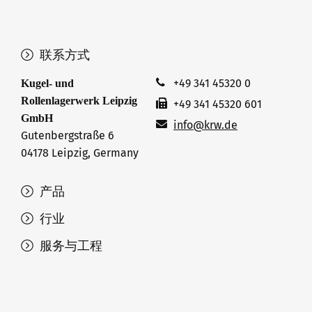
联系方式
+49 341 45320 0
Kugel- und
Rollenlagerwerk Leipzig
+49 341 45320 601
GmbH
info@krw.de
Gutenbergstraße 6
04178 Leipzig, Germany
产品
行业
服务与工程