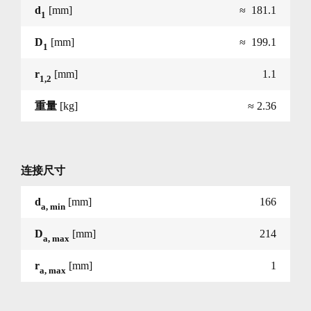
d
[mm]
≈ 181.1
1
D
[mm]
≈ 199.1
1
r
[mm]
1.1
1,2
重量
[kg]
≈ 2.36
连接尺寸
d
[mm]
166
a, min
D
[mm]
214
a, max
r
[mm]
1
a, max