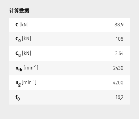
计算数据
C
[kN]
88.9
C
[kN]
108
0
C
[kN]
3.64
u
-1
n
[min
]
2430
th
-1
n
[min
]
4200
g
f
16,2
0