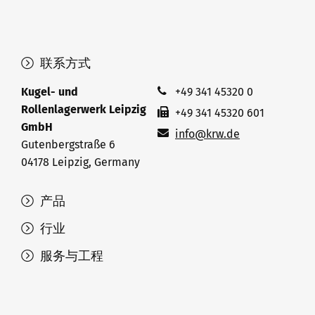
联系方式
Kugel- und
+49 341 45320 0
Rollenlagerwerk Leipzig
+49 341 45320 601
GmbH
info@krw.de
Gutenbergstraße 6
04178 Leipzig, Germany
产品
行业
服务与工程