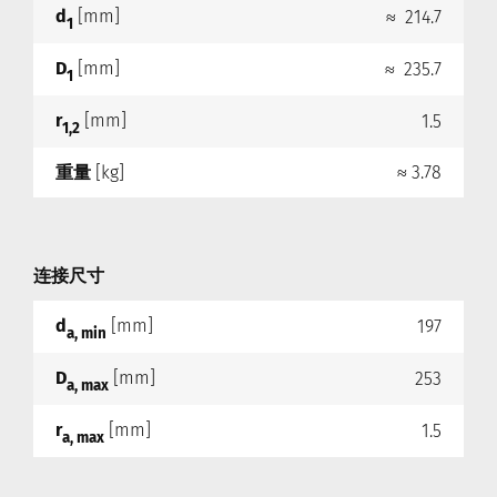
d
[mm]
≈ 214.7
1
D
[mm]
≈ 235.7
1
r
[mm]
1.5
1,2
重量
[kg]
≈ 3.78
连接尺寸
d
[mm]
197
a, min
D
[mm]
253
a, max
r
[mm]
1.5
a, max