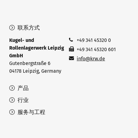
联系方式
Kugel- und
+49 341 45320 0
Rollenlagerwerk Leipzig
+49 341 45320 601
GmbH
info@krw.de
Gutenbergstraße 6
04178 Leipzig, Germany
产品
行业
服务与工程