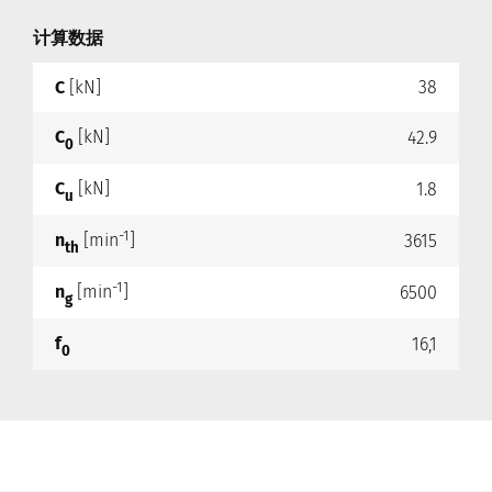
计算数据
C
[kN]
38
C
[kN]
42.9
0
C
[kN]
1.8
u
-1
n
[min
]
3615
th
-1
n
[min
]
6500
g
f
16,1
0