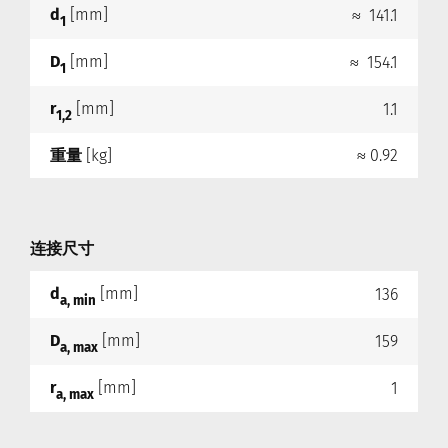
d
[mm]
≈ 141.1
1
D
[mm]
≈ 154.1
1
r
[mm]
1.1
1,2
重量
[kg]
≈ 0.92
连接尺寸
d
[mm]
136
a, min
D
[mm]
159
a, max
r
[mm]
1
a, max