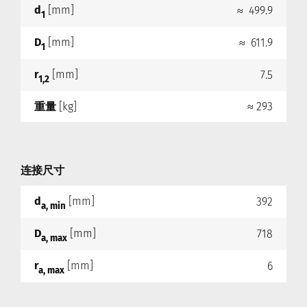
d
[mm]
≈ 499.9
1
D
[mm]
≈ 611.9
1
r
[mm]
7.5
1,2
重量
[kg]
≈ 293
连接尺寸
d
[mm]
392
a, min
D
[mm]
718
a, max
r
[mm]
6
a, max