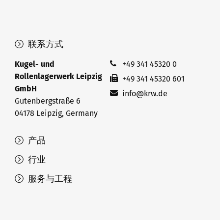
联系方式
Kugel- und
+49 341 45320 0
Rollenlagerwerk Leipzig
+49 341 45320 601
GmbH
info@krw.de
Gutenbergstraße 6
04178 Leipzig, Germany
产品
行业
服务与工程