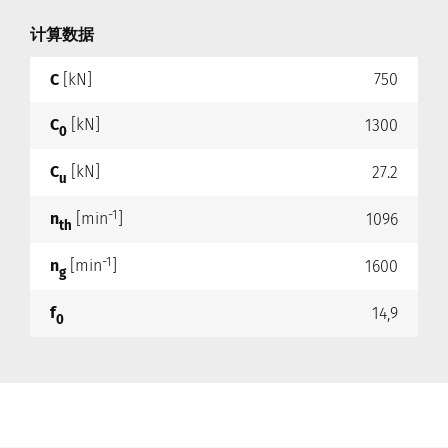
计算数据
C
[kN]
750
C
[kN]
1300
0
C
[kN]
27.2
u
-1
n
[min
]
1096
th
-1
n
[min
]
1600
g
f
14,9
0